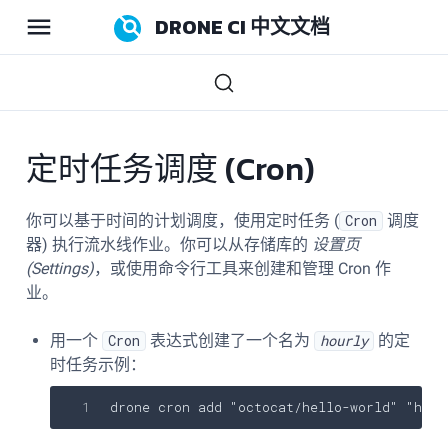
DRONE CI 中文文档
定时任务调度 (Cron)
你可以基于时间的计划调度，使用定时任务 (
Cron
调度
器) 执行流水线作业。你可以从存储库的
设置页
(Settings)
，或使用命令行工具来创建和管理 Cron 作
业。
用一个
Cron
表达式创建了一个名为
hourly
的定
时任务示例：
drone cron add 
"octocat/hello-world"
"hour