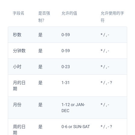
字段名
是否强
允许的值
允许使用的字
制？
符
秒数
是
0-59
* / , -
分钟数
是
0-59
* / , -
小时
是
0-23
* / , -
月的日
是
1-31
* / , - ?
期
月份
是
1-12 or JAN-
* / , -
DEC
周的日
是
0-6 or SUN-SAT
* / , - ?
期